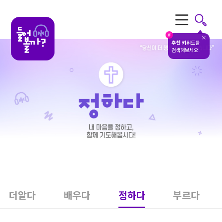
전체메뉴
#
추천 키워드
를
검색해보세요!
더알다
배우다
정하다
부르다