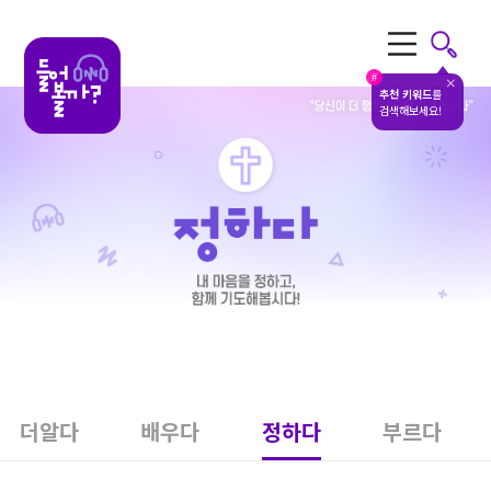
전체메뉴
#
추천 키워드
를
검색해보세요!
더알다
배우다
정하다
부르다