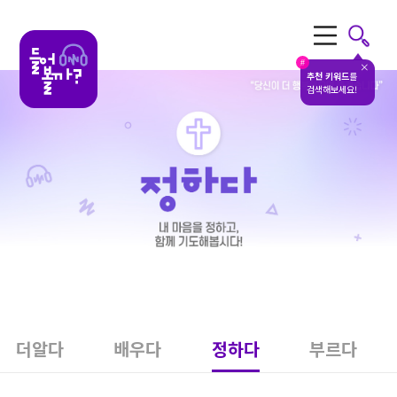
전체메뉴
#
추천 키워드
를
검색해보세요!
더알다
배우다
정하다
부르다