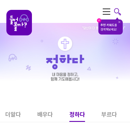
전체메뉴
#
추천 키워드
를
검색해보세요!
더알다
배우다
정하다
부르다