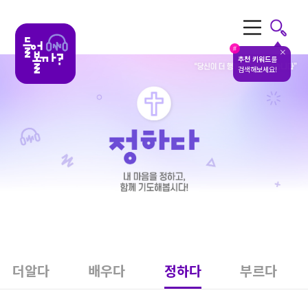
전체메뉴
#
추천 키워드
를
검색해보세요!
더알다
배우다
정하다
부르다