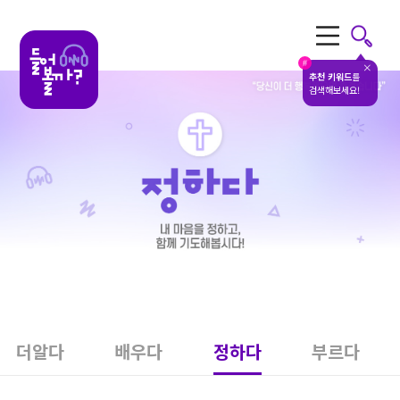
전체메뉴
#
추천 키워드
를
검색해보세요!
더알다
배우다
정하다
부르다