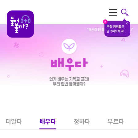
전체메뉴
#
추천 키워드
를
검색해보세요!
더알다
배우다
정하다
부르다