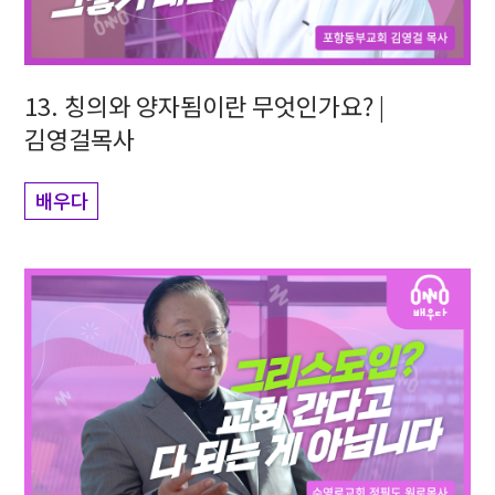
13. 칭의와 양자됨이란 무엇인가요? |
김영걸목사
배우다