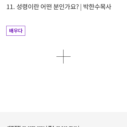
11. 성령이란 어떤 분인가요? | 박한수목사
배우다
더보기