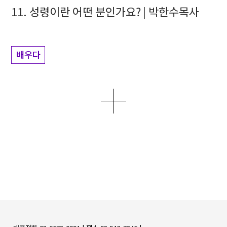
11. 성령이란 어떤 분인가요? | 박한수목사
배우다
더보기