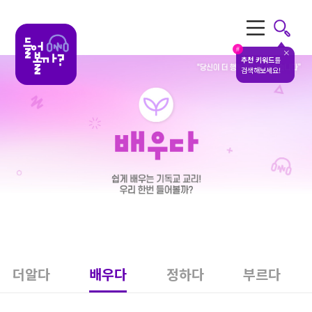
전체메뉴
#
추천 키워드
를
검색해보세요!
더알다
배우다
정하다
부르다