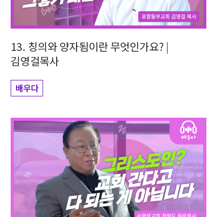
13. 칭의와 양자됨이란 무엇인가요? |
김영걸목사
배우다