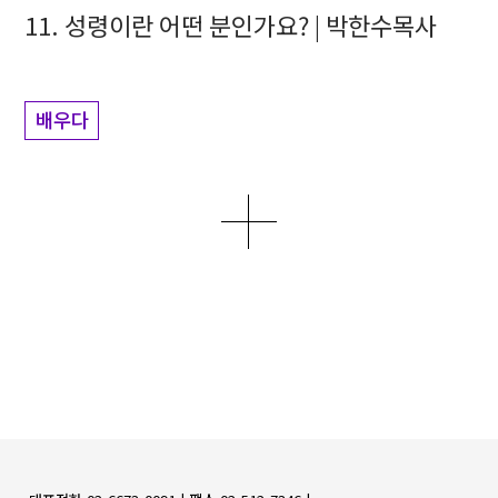
11. 성령이란 어떤 분인가요? | 박한수목사
배우다
더보기