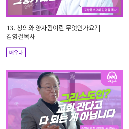
13. 칭의와 양자됨이란 무엇인가요? |
김영걸목사
배우다