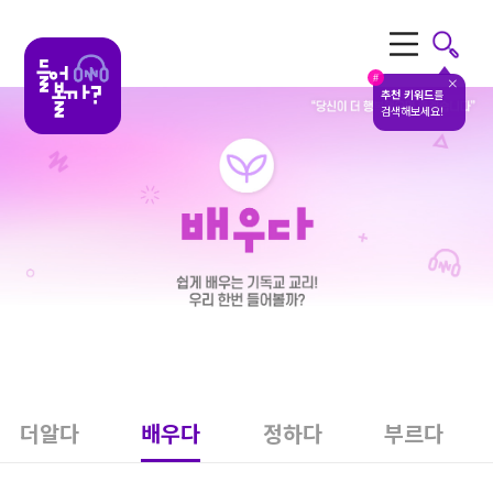
전체메뉴
#
추천 키워드
를
검색해보세요!
더알다
배우다
정하다
부르다