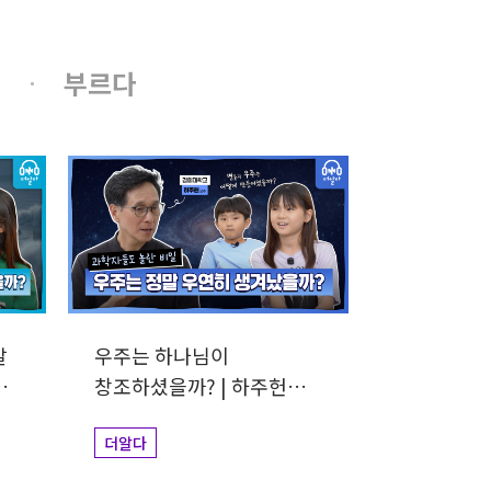
부르다
말
우주는 하나님이
창조하셨을까? | 하주헌
교수
더알다