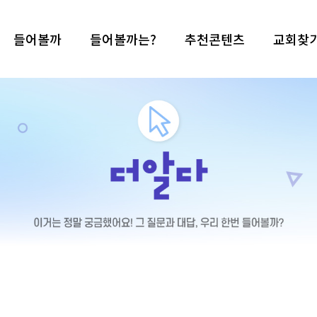
들어볼까
들어볼까는?
추천콘텐츠
교회찾