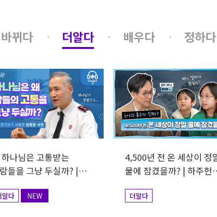
바뀌다
더알다
배우다
정하다
 하나님은 고통받는
4,500년 전 온 세상이 정
람들을 그냥 두실까? |
물에 잠겼을까? | 하주헌
병윤 사관
교수
더알다
NEW
더알다