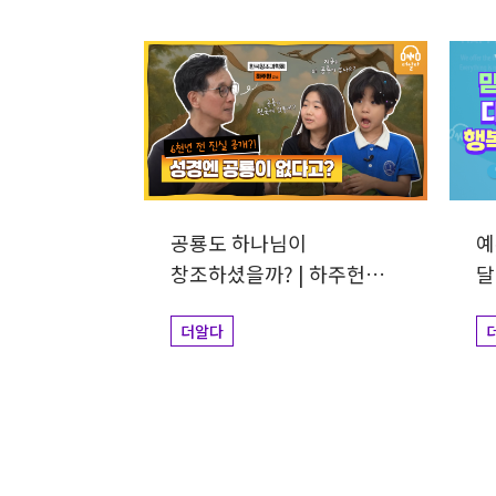
공룡도 하나님이
예
창조하셨을까? | 하주헌
달
교수
더알다