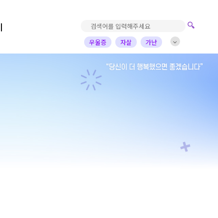
기
우울증
자살
가난
진로고민
가정의아픔
자녀
부부
배우
가수
개그맨
사업가
방송비하인드
선한영향력
예술&영감
돌아온탕자