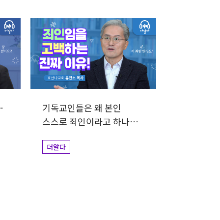
-
기독교인들은 왜 본인
스스로 죄인이라고 하나요?
| 유진소목사
더알다