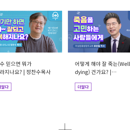
수 믿으면 뭐가
어떻게 해야 잘 죽는(Well
라지나요? | 정찬수목사
dying) 건가요? |
류응렬목사
더알다
더알다