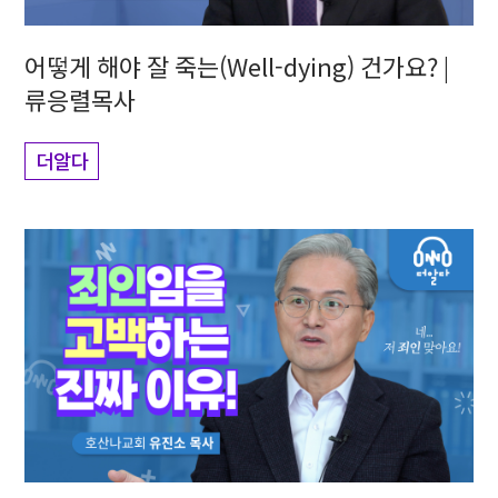
어떻게 해야 잘 죽는(Well-dying) 건가요? |
류응렬목사
더알다