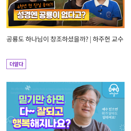
공룡도 하나님이 창조하셨을까? | 하주헌 교수
더알다