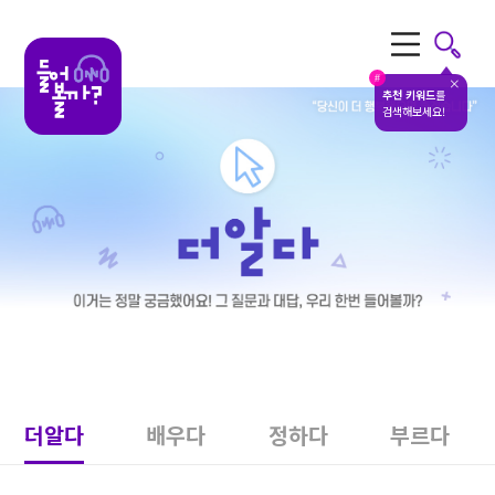
전체메뉴
#
추천 키워드
를
검색해보세요!
더알다
배우다
정하다
부르다