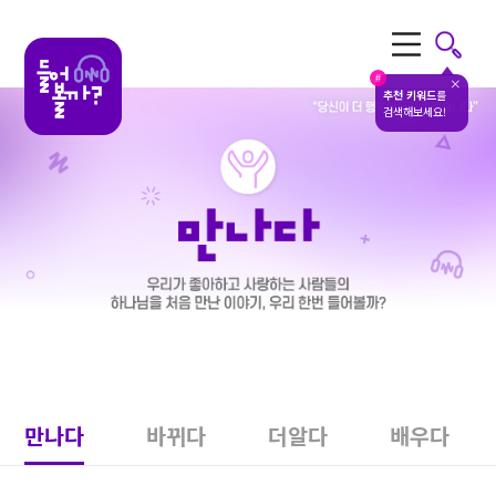
전체메뉴
#
추천 키워드
를
검색해보세요!
만나다
바뀌다
더알다
배우다