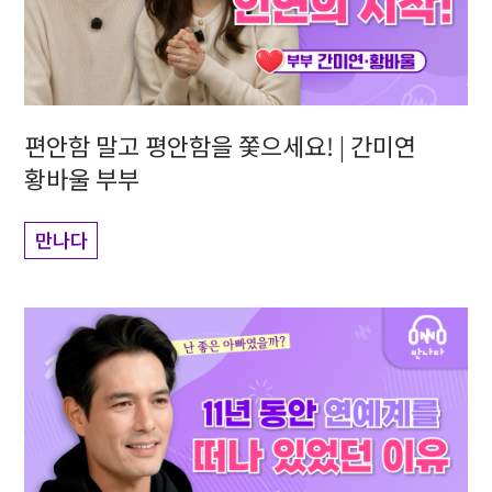
편안함 말고 평안함을 쫓으세요! | 간미연
황바울 부부
만나다