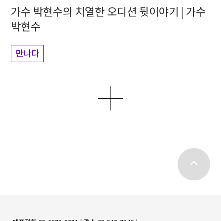
가수 박현수의 치열한 오디션 뒷이야기 | 가수
박현수
만나다
더보기
top