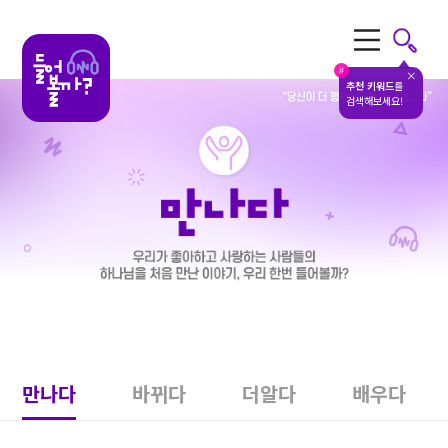
전체메뉴
#
추천 키워드
를
검색해보세요!
만나다
바뀌다
더알다
배우다