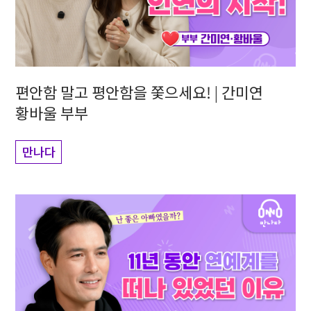
편안함 말고 평안함을 쫓으세요! | 간미연
황바울 부부
만나다