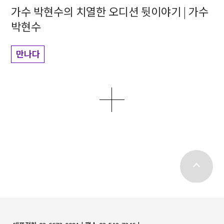
가수 박현수의 치열한 오디션 뒷이야기 | 가수
박현수
만나다
더보기
top