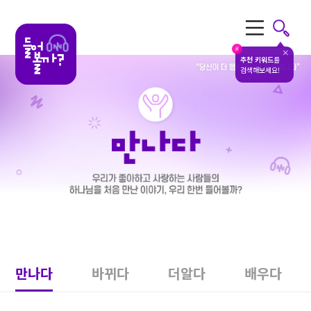
전체메뉴
#
추천 키워드
를
검색해보세요!
만나다
바뀌다
더알다
배우다