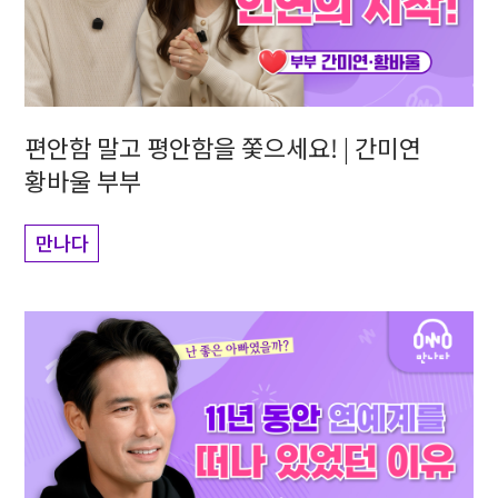
편안함 말고 평안함을 쫓으세요! | 간미연
황바울 부부
만나다