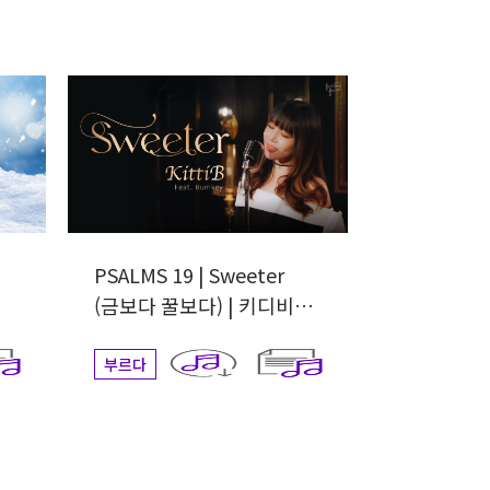
는
PSALMS 19 | Sweeter
(금보다 꿀보다) | 키디비
(feat.범키)
부르다