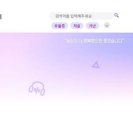
기
우울증
자살
가난
진로고민
가정의아픔
자녀
부부
배우
가수
개그맨
사업가
방송비하인드
선한영향력
예술&영감
돌아온탕자