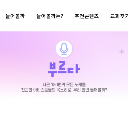
들어볼까
들어볼까는?
추천콘텐츠
교회찾