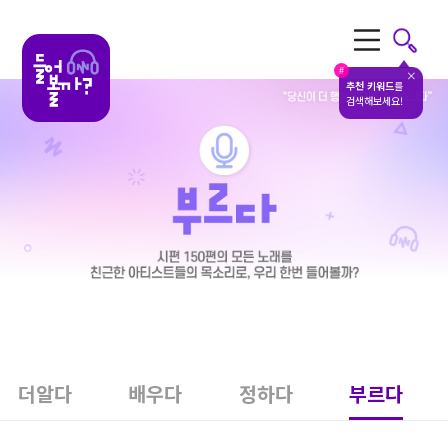
전체메뉴
#
추천 키워드
를
검색해보세요!
더알다
배우다
정하다
부르다