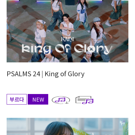
PSALMS 24 | King of Glory
부르다
NEW