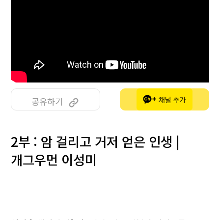
공유하기
2부 : 암 걸리고 거저 얻은 인생 |
개그우먼 이성미