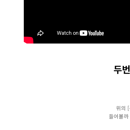
두번
위의 
들어볼까 