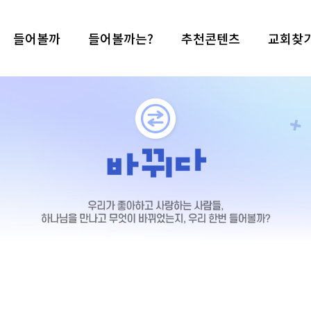
들어볼까
들어볼까는?
추천콘텐츠
교회찾