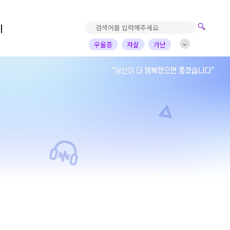
기
우울증
자살
가난
진로고민
가정의아픔
자녀
부부
배우
가수
개그맨
사업가
방송비하인드
선한영향력
예술&영감
돌아온탕자