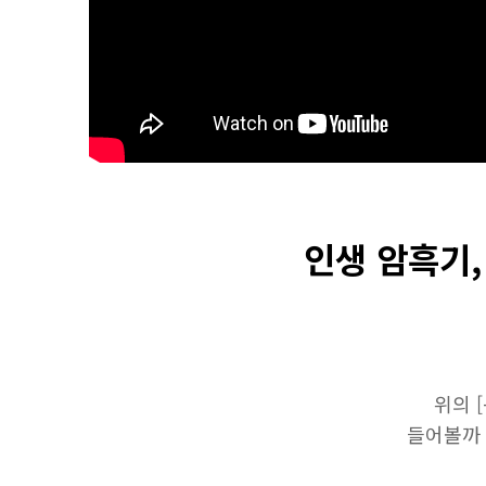
인생 암흑기,
위의 
들어볼까 