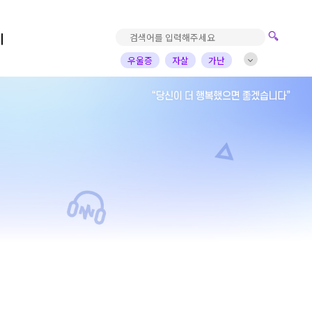
기
우울증
자살
가난
진로고민
가정의아픔
자녀
부부
배우
가수
개그맨
사업가
방송비하인드
선한영향력
예술&영감
돌아온탕자