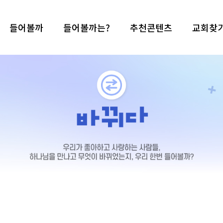
들어볼까
들어볼까는?
추천콘텐츠
교회찾