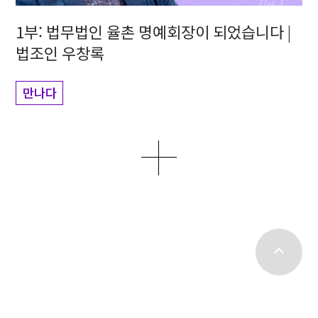
1부: 법무법인 율촌 명예회장이 되었습니다 |
법조인 우창록
만나다
더보기
top