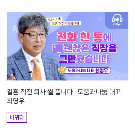
결혼 직전 퇴사 썰 풉니다 | 도움과나눔 대표
최영우
바뀌다