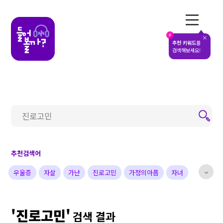
전체메뉴
#
추천 키워드
를
검색해보세요!
추천검색어
우울증
자살
가난
진로고민
가정의아픔
자녀
부부
배우
가수
개그맨
사업가
방송비하인드
'진로고민'
선한영향력
예술&영감
돌아온탕자
검색 결과