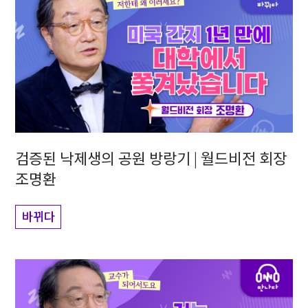
검증된 낙제생의 공원 방랑기 | 월드비전 회장
조명환
바뀌다