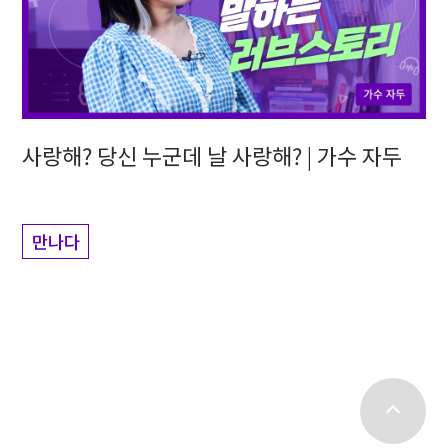
사랑해? 당신 누군데 날 사랑해? | 가수 자두
만나다
top