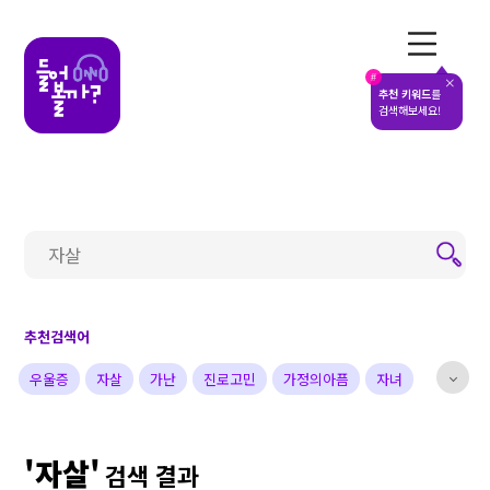
전체메뉴
#
추천 키워드
를
검색해보세요!
추천검색어
우울증
자살
가난
진로고민
가정의아픔
자녀
부부
배우
가수
개그맨
사업가
방송비하인드
'자살'
선한영향력
예술&영감
돌아온탕자
검색 결과