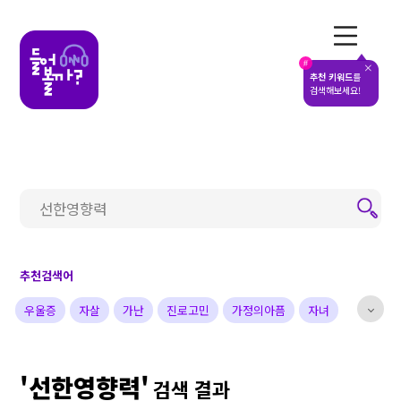
전체메뉴
#
추천 키워드
를
검색해보세요!
추천검색어
우울증
자살
가난
진로고민
가정의아픔
자녀
부부
배우
가수
개그맨
사업가
방송비하인드
'선한영향력'
선한영향력
예술&영감
돌아온탕자
검색 결과