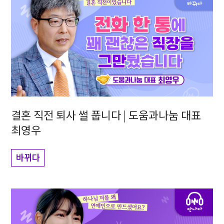
결혼 직전 퇴사 썰 풉니다 | 도움과나눔 대표
최영우
바뀌다