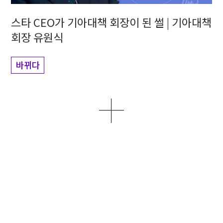
스타 CEO가 기아대책 회장이 된 썰 | 기아대책
회장 유원식
바뀌다
더보기