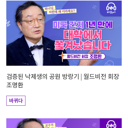
검증된 낙제생의 공원 방랑기 | 월드비전 회장
조명환
바뀌다