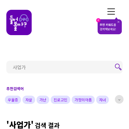
전체메뉴
#
추천 키워드
를
검색해보세요!
추천검색어
우울증
자살
가난
진로고민
가정의아픔
자녀
부부
배우
가수
개그맨
사업가
방송비하인드
'사업가'
선한영향력
예술&영감
돌아온탕자
검색 결과