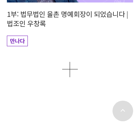
1부: 법무법인 율촌 명예회장이 되었습니다 |
법조인 우창록
만나다
더보기
top