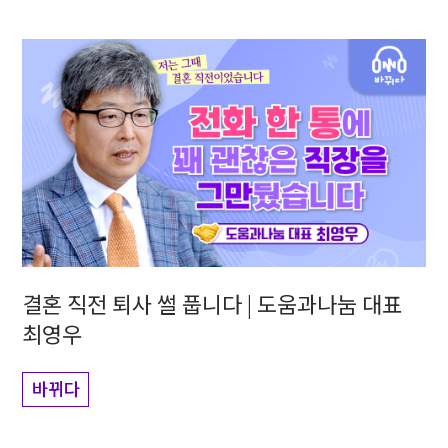
결혼 직전 퇴사 썰 풉니다 | 도움과나눔 대표
최영우
바뀌다