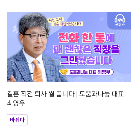
결혼 직전 퇴사 썰 풉니다 | 도움과나눔 대표
최영우
바뀌다