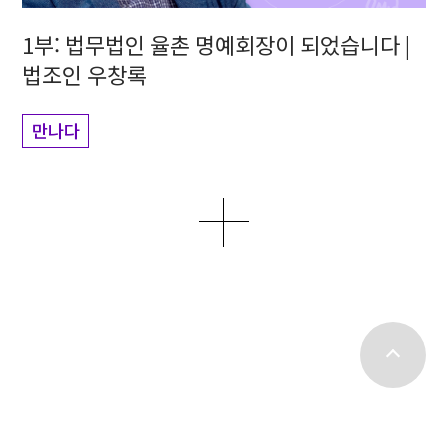
1부: 법무법인 율촌 명예회장이 되었습니다 |
법조인 우창록
만나다
더보기
top