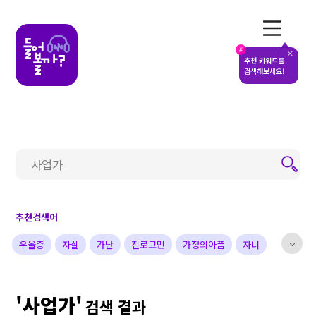
전체메뉴
#
추천 키워드
를
검색해보세요!
추천검색어
우울증
자살
가난
진로고민
가정의아픔
자녀
부부
배우
가수
개그맨
사업가
방송비하인드
'사업가'
선한영향력
예술&영감
돌아온탕자
검색 결과