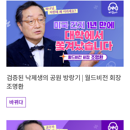
검증된 낙제생의 공원 방랑기 | 월드비전 회장
조명환
바뀌다