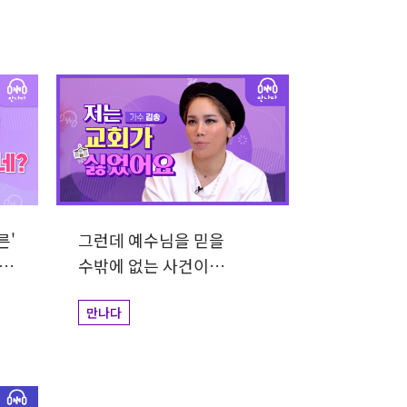
른'
그런데 예수님을 믿을
수밖에 없는 사건이
터졌어요 | 가수 김송
만나다