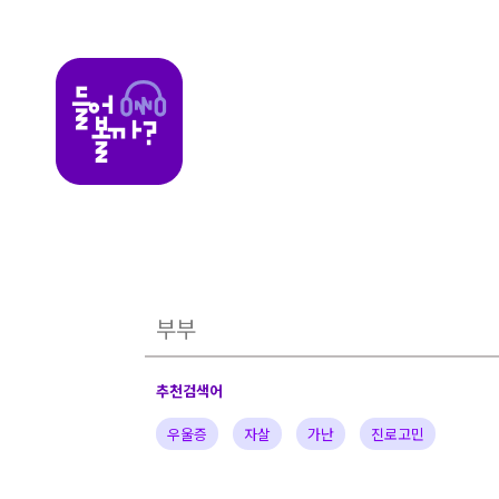
들어볼까
추천검색어
우울증
자살
가난
진로고민
가정의아픔
자녀
부부
배우
가수