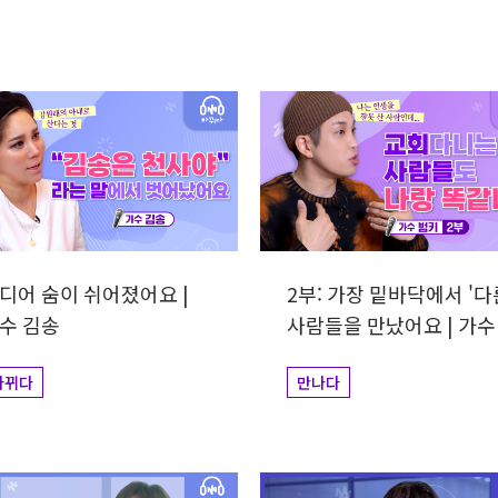
력
디어 숨이 쉬어졌어요 |
2부: 가장 밑바닥에서 '다
수 김송
사람들을 만났어요 | 가수
범키
바뀌다
만나다