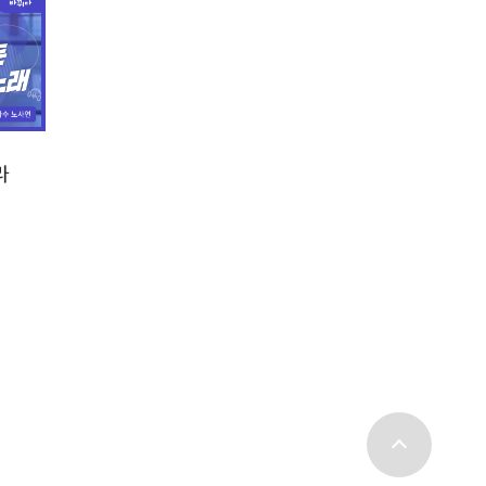
라
top