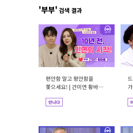
개그맨
사업가
방송비하인드
선한영향
'부부'
검색 결과
예술&영감
돌아온탕자
편안함 말고 평안함을
드
쫓으세요! | 간미연 황바울
가
부부
만나다