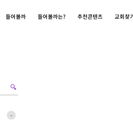
들어볼까
들어볼까는?
추천콘텐츠
교회찾