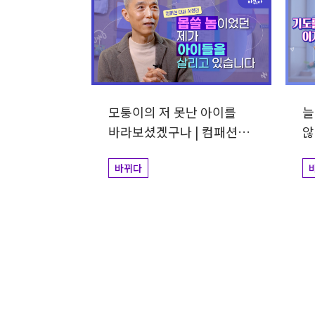
모퉁이의 저 못난 아이를
늘
바라보셨겠구나 | 컴패션
않
대표 서정인
바뀌다