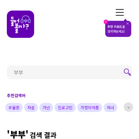
전체메뉴
#
추천 키워드
를
검색해보세요!
추천검색어
우울증
자살
가난
진로고민
가정의아픔
자녀
부부
배우
가수
개그맨
사업가
방송비하인드
'부부'
선한영향력
예술&영감
돌아온탕자
검색 결과