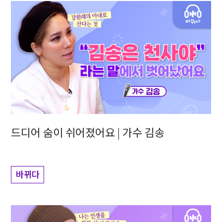
드디어 숨이 쉬어졌어요 | 가수 김송
바뀌다