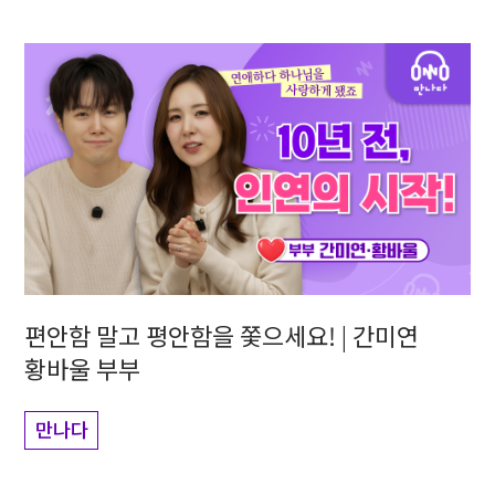
편안함 말고 평안함을 쫓으세요! | 간미연
황바울 부부
만나다