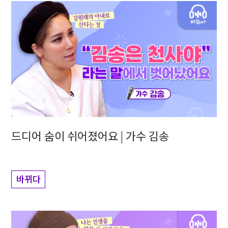
드디어 숨이 쉬어졌어요 | 가수 김송
바뀌다