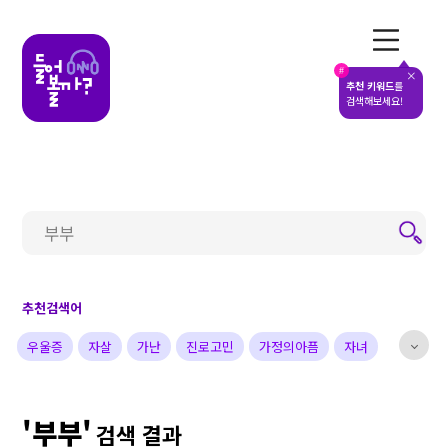
전체메뉴
#
추천 키워드
를
검색해보세요!
추천검색어
우울증
자살
가난
진로고민
가정의아픔
자녀
부부
배우
가수
개그맨
사업가
방송비하인드
'부부'
선한영향력
예술&영감
돌아온탕자
검색 결과