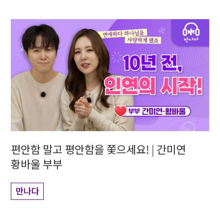
편안함 말고 평안함을 쫓으세요! | 간미연
황바울 부부
만나다