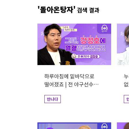
개그맨
사업가
방송비하인드
선한영향
'돌아온탕자'
검색 결과
예술&영감
돌아온탕자
하루아침에 밑바닥으로
누
떨어졌죠 | 전 야구선수
없
강정호
만나다