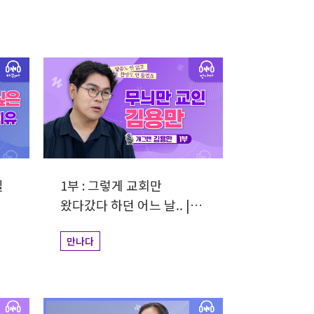
릴
1부 : 그렇게 교회만
키
왔다갔다 하던 어느 날.. |
개그맨 김용만
만나다