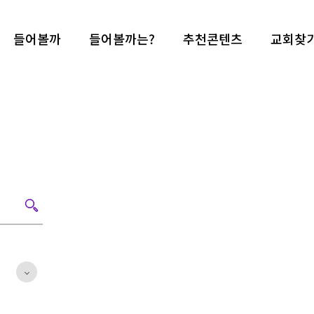
들어볼까
들어볼까는?
추천콘텐츠
교회찾