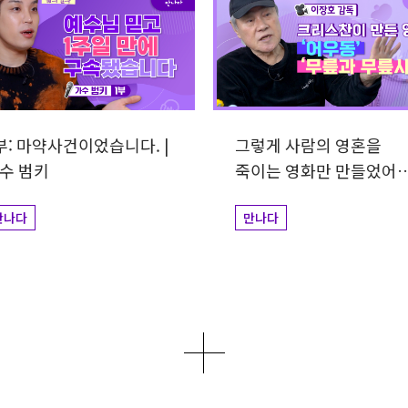
부: 마약사건이었습니다. |
그렇게 사람의 영혼을
수 범키
죽이는 영화만 만들었어요
감독 이장호
만나다
만나다
더보기