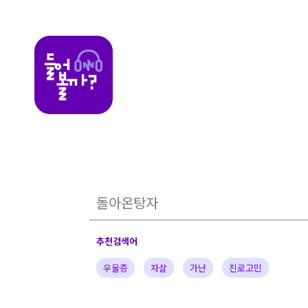
들어볼까
추천검색어
우울증
자살
가난
진로고민
가정의아픔
자녀
부부
배우
가수