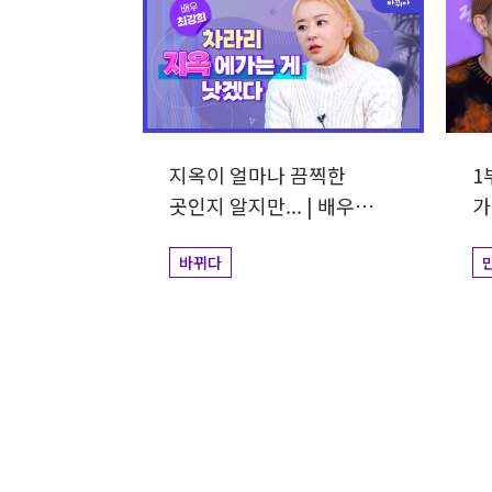
지옥이 얼마나 끔찍한
1
곳인지 알지만... | 배우
가
최강희
바뀌다