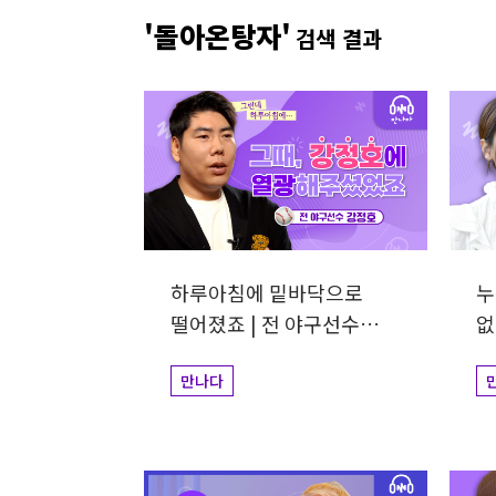
개그맨
사업가
방송비하인드
선한영향
'돌아온탕자'
검색 결과
예술&영감
돌아온탕자
하루아침에 밑바닥으로
누
떨어졌죠 | 전 야구선수
없
강정호
만나다