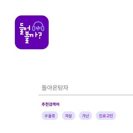
들어볼까
추천검색어
우울증
자살
가난
진로고민
가정의아픔
자녀
부부
배우
가수