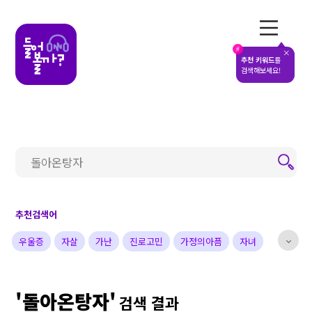
전체메뉴
#
추천 키워드
를
검색해보세요!
추천검색어
우울증
자살
가난
진로고민
가정의아픔
자녀
부부
배우
가수
개그맨
사업가
방송비하인드
'돌아온탕자'
선한영향력
예술&영감
돌아온탕자
검색 결과