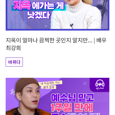
지옥이 얼마나 끔찍한 곳인지 알지만... | 배우
최강희
바뀌다