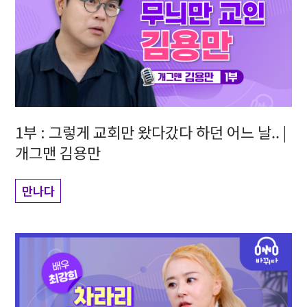
1부 : 그렇게 교회만 왔다갔다 하던 어느 날.. |
개그맨 김용만
만나다