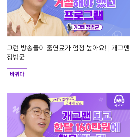
그런 방송들이 출연료가 엄청 높아요! | 개그맨
정범균
바뀌다