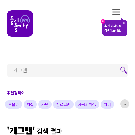
전체메뉴
#
추천 키워드
를
검색해보세요!
추천검색어
우울증
자살
가난
진로고민
가정의아픔
자녀
부부
배우
가수
개그맨
사업가
방송비하인드
'개그맨'
선한영향력
예술&영감
돌아온탕자
검색 결과