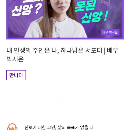
내 인생의 주인은 나, 하나님은 서포터 | 배우
박시은
만나다
더보기
0
1
5
진로에 대한 고민, 삶의 목표가 없을 때