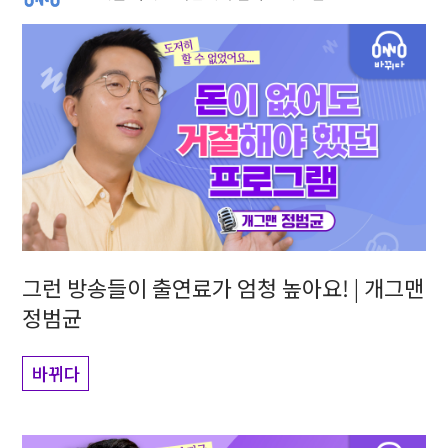
그런 방송들이 출연료가 엄청 높아요! | 개그맨
정범균
바뀌다