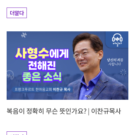
더알다
복음이 정확히 무슨 뜻인가요? | 이찬규목사