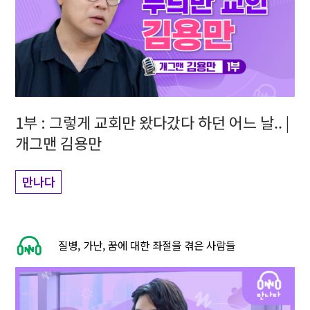
1부 : 그렇게 교회만 왔다갔다 하던 어느 날.. |
개그맨 김용만
만나다
질병, 가난, 꿈에 대한 좌절을 겪은 사람들