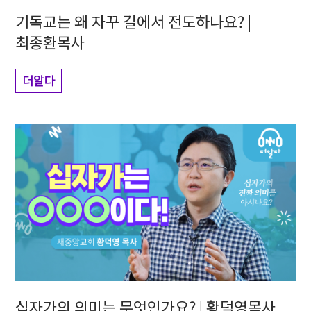
기독교는 왜 자꾸 길에서 전도하나요? |
최종환목사
더알다
십자가의 의미는 무엇인가요? | 황덕영목사