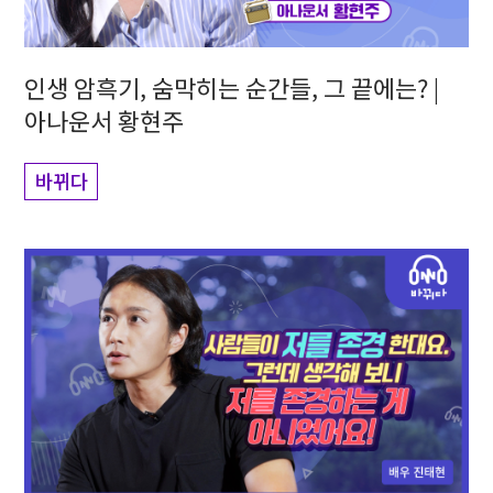
인생 암흑기, 숨막히는 순간들, 그 끝에는? |
아나운서 황현주
바뀌다