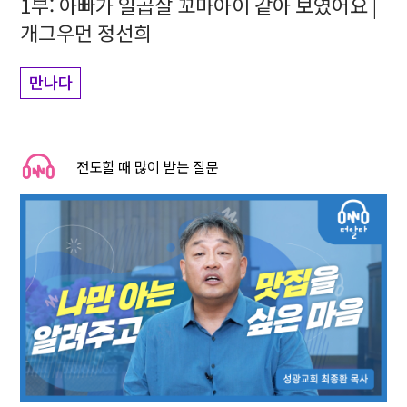
1부: 아빠가 일곱살 꼬마아이 같아 보였어요 |
개그우먼 정선희
만나다
전도할 때 많이 받는 질문