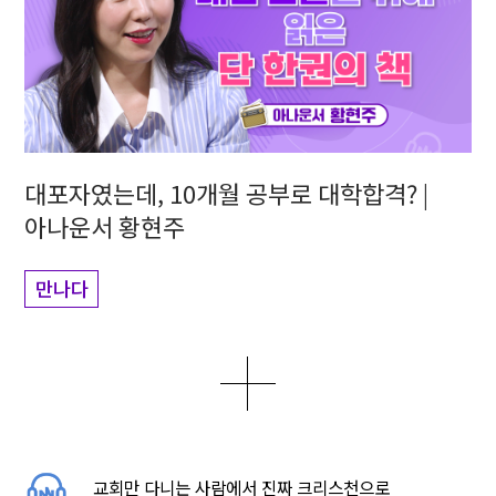
대포자였는데, 10개월 공부로 대학합격? |
아나운서 황현주
만나다
더보기
0
2
5
교회만 다니는 사람에서 진짜 크리스천으로