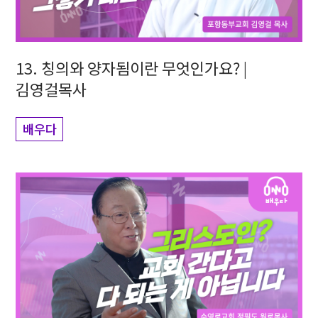
13. 칭의와 양자됨이란 무엇인가요? |
김영걸목사
배우다