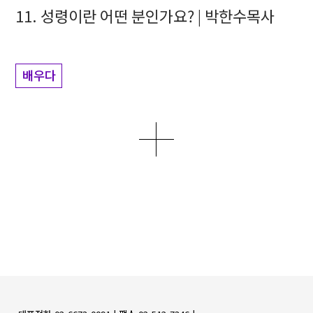
11. 성령이란 어떤 분인가요? | 박한수목사
배우다
더보기