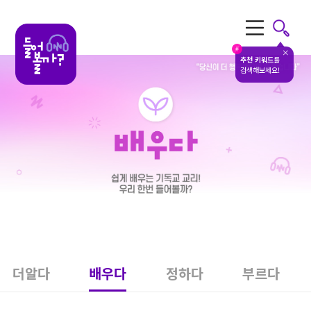
전체메뉴
#
추천 키워드
를
검색해보세요!
더알다
배우다
정하다
부르다