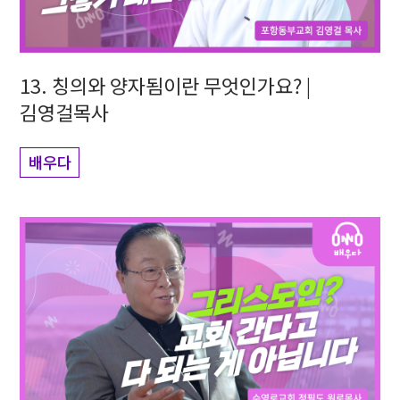
13. 칭의와 양자됨이란 무엇인가요? |
김영걸목사
배우다