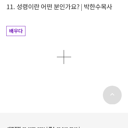
11. 성령이란 어떤 분인가요? | 박한수목사
배우다
더보기
top