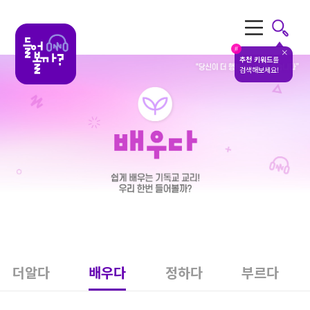
전체메뉴
#
추천 키워드
를
검색해보세요!
더알다
배우다
정하다
부르다