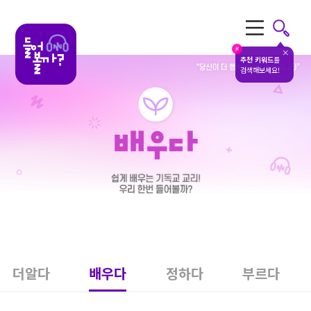
전체메뉴
#
추천 키워드
를
검색해보세요!
더알다
배우다
정하다
부르다