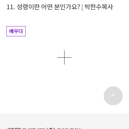
11. 성령이란 어떤 분인가요? | 박한수목사
배우다
더보기
top