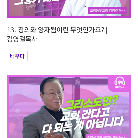
13. 칭의와 양자됨이란 무엇인가요? |
김영걸목사
배우다