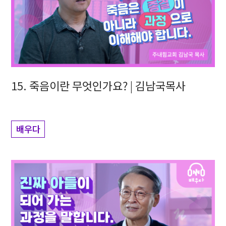
15. 죽음이란 무엇인가요? | 김남국목사
배우다