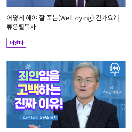
어떻게 해야 잘 죽는(Well-dying) 건가요? |
류응렬목사
더알다