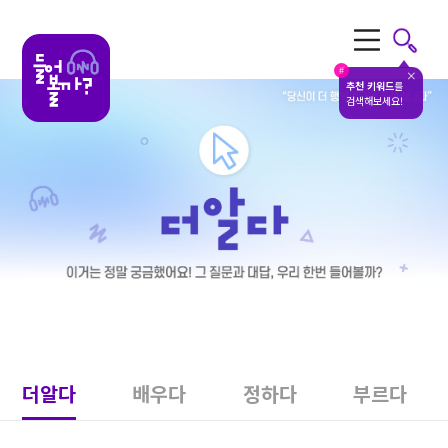
전체메뉴
#
추천 키워드
를
검색해보세요!
더알다
배우다
정하다
부르다