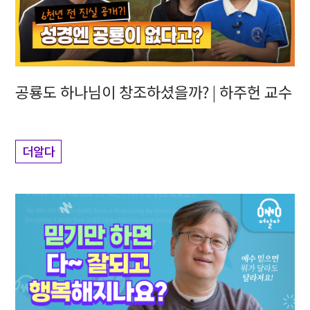
공룡도 하나님이 창조하셨을까? | 하주헌 교수
더알다