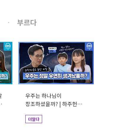
부르다
말
우주는 하나님이
창조하셨을까? | 하주헌
교수
더알다