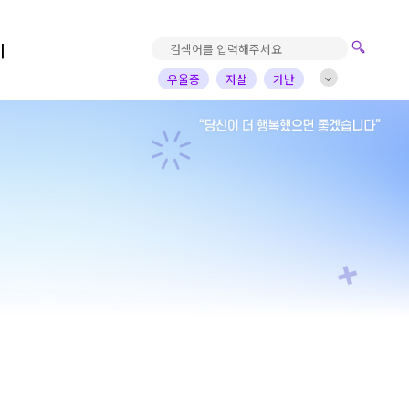
기
우울증
자살
가난
진로고민
가정의아픔
자녀
부부
배우
가수
개그맨
사업가
방송비하인드
선한영향력
예술&영감
돌아온탕자