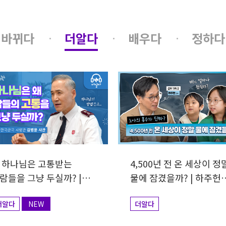
바뀌다
더알다
배우다
정하다
 하나님은 고통받는
4,500년 전 온 세상이 정
람들을 그냥 두실까? |
물에 잠겼을까? | 하주헌
병윤 사관
교수
더알다
NEW
더알다