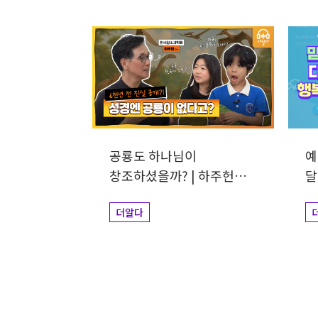
공룡도 하나님이
예
창조하셨을까? | 하주헌
달
교수
더알다