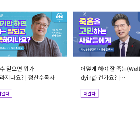
수 믿으면 뭐가
어떻게 해야 잘 죽는(Well
라지나요? | 정찬수목사
dying) 건가요? |
류응렬목사
더알다
더알다