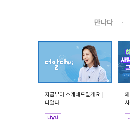
만나다
지금부터 소개해드릴게요 |
왜
더알다
사
김
더알다