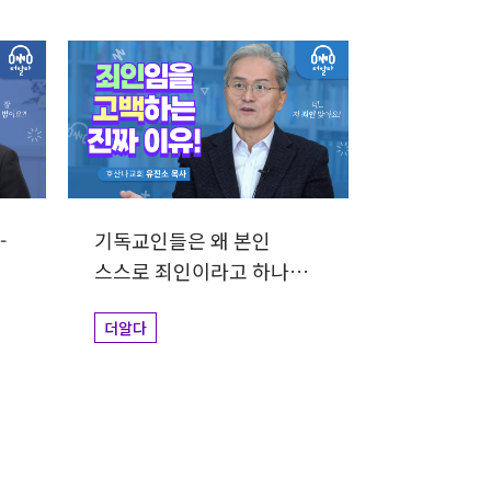
-
기독교인들은 왜 본인
스스로 죄인이라고 하나요?
| 유진소목사
더알다