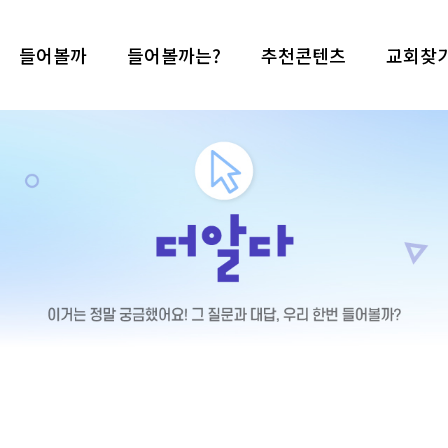
들어볼까
들어볼까는?
추천콘텐츠
교회찾