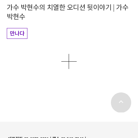
가수 박현수의 치열한 오디션 뒷이야기 | 가수
박현수
만나다
더보기
top