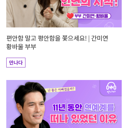
편안함 말고 평안함을 쫓으세요! | 간미연
황바울 부부
만나다