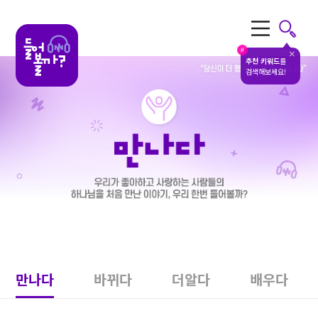
전체메뉴
#
추천 키워드
를
검색해보세요!
만나다
바뀌다
더알다
배우다