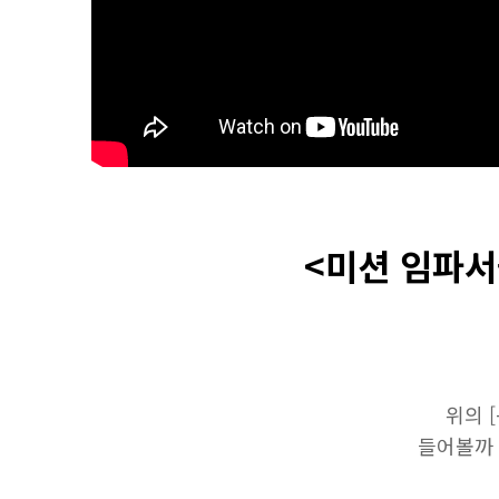
<미션 임파서
위의 
들어볼까 