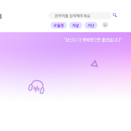
기
우울증
자살
가난
진로고민
가정의아픔
자녀
부부
배우
가수
개그맨
사업가
방송비하인드
선한영향력
예술&영감
돌아온탕자