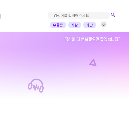
기
우울증
자살
가난
진로고민
가정의아픔
자녀
부부
배우
가수
개그맨
사업가
방송비하인드
선한영향력
예술&영감
돌아온탕자