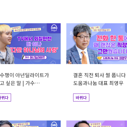
력
수쟁이 아넌딜라이트가
결혼 직전 퇴사 썰 풉니다 
고 싶은 말 | 가수
도움과나눔 대표 최영우
넌딜라이트
바뀌다
바뀌다