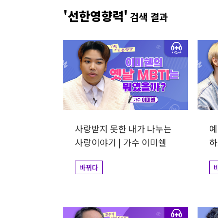
개그맨
사업가
방송비하인드
선한영향
'선한영향력'
검색 결과
예술&영감
돌아온탕자
사랑받지 못한 내가 나누는
예
사랑이야기 | 가수 이미쉘
하
아
바뀌다