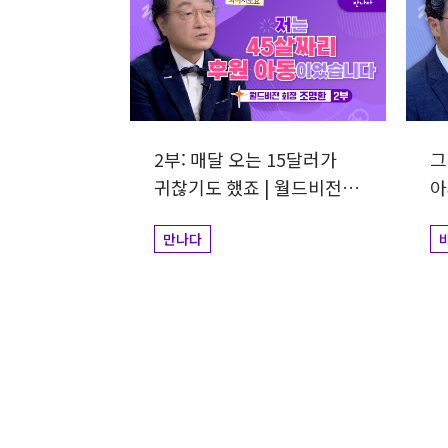
2부: 매달 오는 15달러가
그
귀찮기도 했죠 | 월드비전
아
회장 조명환
이
만나다