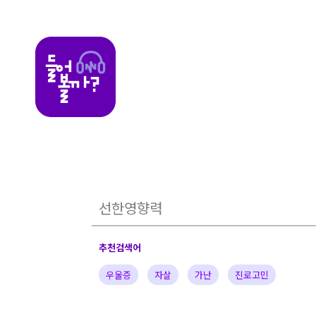
들어볼까
추천검색어
우울증
자살
가난
진로고민
가정의아픔
자녀
부부
배우
가수