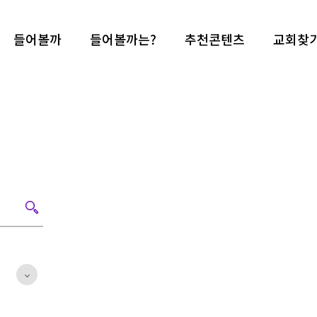
들어볼까
들어볼까는?
추천콘텐츠
교회찾