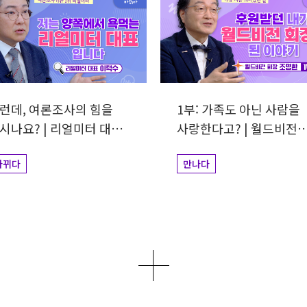
런데, 여론조사의 힘을
1부: 가족도 아닌 사람을
시나요? | 리얼미터 대표
사랑한다고? | 월드비전
택수
회장 조명환
바뀌다
만나다
더보기