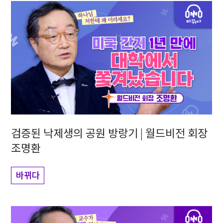
검증된 낙제생의 공원 방랑기 | 월드비전 회장
조명환
바뀌다