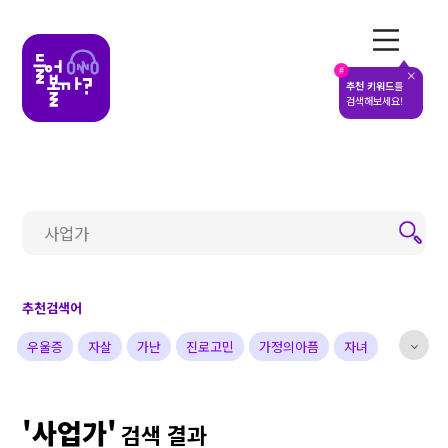
전체메뉴
#
추천 키워드
를
검색해보세요!
추천검색어
우울증
자살
가난
진로고민
가정의아픔
자녀
부부
배우
가수
개그맨
사업가
방송비하인드
'사업가'
선한영향력
예술&영감
돌아온탕자
검색 결과