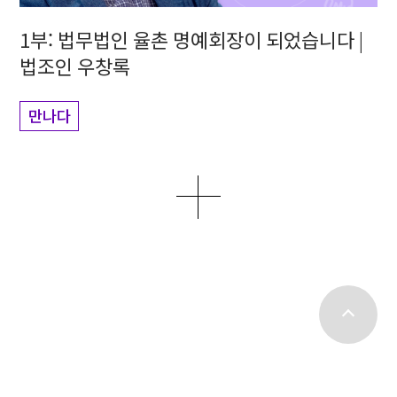
1부: 법무법인 율촌 명예회장이 되었습니다 |
법조인 우창록
만나다
더보기
top