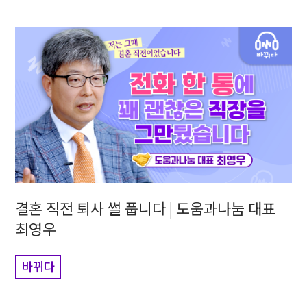
결혼 직전 퇴사 썰 풉니다 | 도움과나눔 대표
최영우
바뀌다