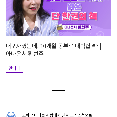
대포자였는데, 10개월 공부로 대학합격? |
아나운서 황현주
만나다
더보기
0
2
5
교회만 다니는 사람에서 진짜 크리스천으로