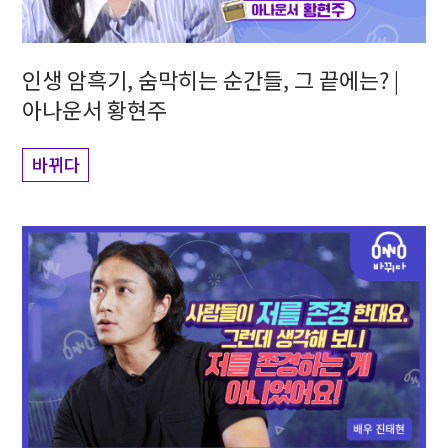
인생 암흑기, 숨막히는 순간들, 그 끝에는? |
아나운서 황현주
바뀌다