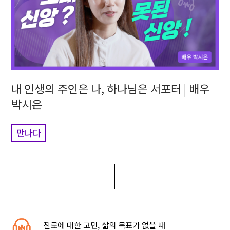
내 인생의 주인은 나, 하나님은 서포터 | 배우
박시은
만나다
더보기
0
1
5
진로에 대한 고민, 삶의 목표가 없을 때