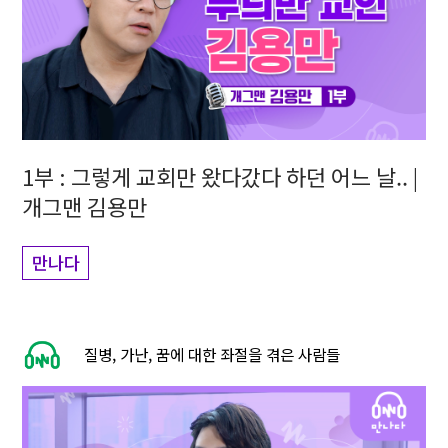
1부 : 그렇게 교회만 왔다갔다 하던 어느 날.. |
개그맨 김용만
만나다
질병, 가난, 꿈에 대한 좌절을 겪은 사람들