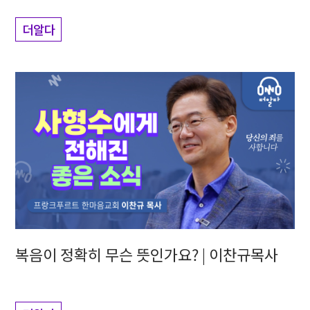
더알다
복음이 정확히 무슨 뜻인가요? | 이찬규목사