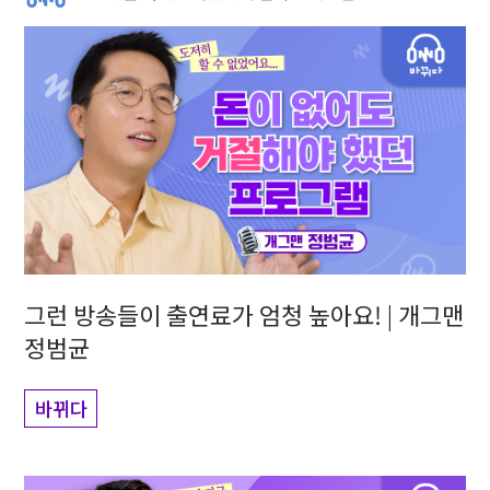
그런 방송들이 출연료가 엄청 높아요! | 개그맨
정범균
바뀌다