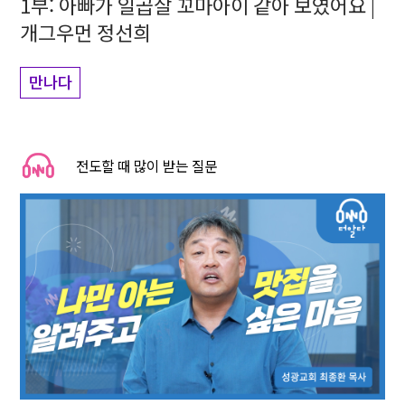
1부: 아빠가 일곱살 꼬마아이 같아 보였어요 |
개그우먼 정선희
만나다
전도할 때 많이 받는 질문