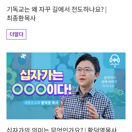
기독교는 왜 자꾸 길에서 전도하나요? |
최종환목사
더알다
십자가의 의미는 무엇인가요? | 황덕영목사